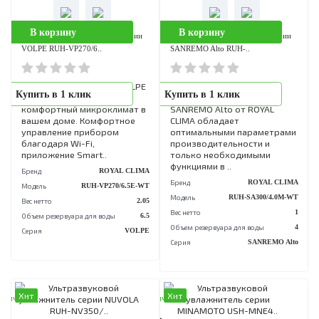
Купить в 1 клик
Купить в 1 клик
серебра эффективно
от ROYAL CLIMA создаст
предотвращает развитие
комфортный микроклимат
бактерий и микробов в воде.
вашем доме. Комфортное
Срок службы фильтра
управление прибором
составляет около 12
благодаря Wi-Fi,
месяцев, в з..
приложение Smart..
Срок рекомендуемой замены
12
Бренд
ROYAL CL
Бренд
FUNAI
Модель
RUH-VP500/6.5E
Модель
FWF-ISE480/KIE300
Вес нетто
Страна производства
КНР
Объем резервуара для воды
Серия
VO
Хит
Хит
аличии
В наличии
0 Р
2 750 Р
В корзину
В корзину
Ультразвуковой увлажнитель серии
Ультразвуковой увлажнитель сери
VOLPE RUH-VP270/6..
SANREMO Alto RUH-..