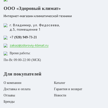
Модель
USH-TKE725
Модель
USH-TE7251WC
Вес нетто
ООО «Здоровый климат»
Вес нетто
2
Объем резервуара для воды
Интернет-магазин климатической техники
Объем резервуара для воды
4
Серия
TA
Серия
TODAI
г. Владимир, ул. Федосеева,
д.5, помещение 1
Хит
+7 (920) 949-73-21
В наличии
zakaz@zdoroviy-klimat.ru
4 350 Р
Время работы:
В корзину
Пн-Вс 09:00-22:00 (МСК)
Ультразвуковой увлажнитель с
механическим управлен..
Для покупателей
Запуск в небо небесных
О компании
Каталог
Купить в 1 клик
фонариков TENTOU — одн
из древнейших традиций
Доставка и оплата
Гарантия и возврат
Азии во время праздничн
Отзывы
Новости
событий. Вид светящегося
воздушного фонарика
Бренды
успокаи..