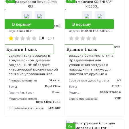
Хит
Хит
аличии
В наличии
0 Р
1 490 Р
В корзину
В корзину
Увлажнитель воздуха ультразвуковой
Фильтрующий картридж для
Royal Clima RUH..
моделей KOISHI FAF-KIE300..
1.0
1
TUBE от ROYAL CLIMA -
Фильтрующий картридж д
Купить в 1 клик
Купить в 1 клик
ультразвуковой
эффективной очистки
увлажнитель воздуха в
воздуха бумажного типа.
традиционном дизайне.
Предназначен для
Модель TUBE обладает
увлажнения воздуха в
классической механической
помещении, а также для
панелью управления.&nb..
очистки от крупных ч..