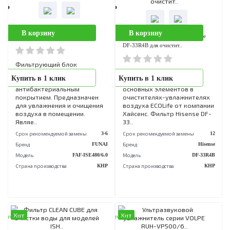
для увлажнения и очищени
воздуха в помещении. Я..
Срок рекомендуемой замены
Бренд
FU
Модель
FAF-TRE600/
Страна производства
Хит
Хит
аличии
В наличии
0 Р
4 990 Р
Фильтрующий блок для моделей
В корзину
В корзину
Фильтр дезодорирующий Hisense
ISHI FAF-ISE480/6.0
DF-33R4B для очистит..
Фильтрующий блок
представляет собой
Дезодорирующий фильтр
Купить в 1 клик
Купить в 1 клик
объемную 3D-губку с
Hisense DF-33R4B один из
антибактериальным
основных элементов в