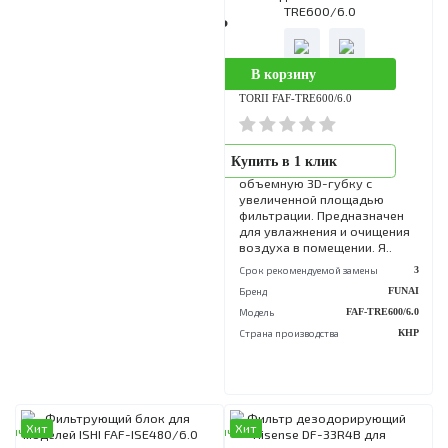
Площадь помещения
30 кв. м.
Срок рекомендуемой замены
Бренд
Royal Clima
Бренд
FU
Гарантийный срок
12 мес.
Модель
FAF-KIE300
Модель увлажнителя
Страна производства
Royal Clima TUBE
Потребляемая мощность
0.025 кВт
Хит
В наличии
1 990 Р
В корзину
Фильтрующий блок для моделей
TORII FAF-TRE600/6.0
Фильтрующий блок
Купить в 1 клик
представляет собой
объемную 3D-губку с
увеличенной площадью
фильтрации. Предназначе