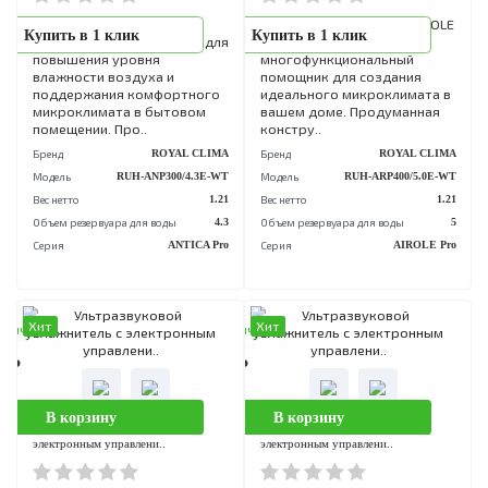
Серия
FOGGIA
Хит
В наличии
0 Р
В корзину
Ультразвуковой увлажнитель сери
CILINDRO RUH-CD30..
CILINDRO (Цили́ндро) от
Купить в 1 клик
ROYAL CLIMA обладает тре
функциями в одном прибо
увлажнение воздуха до 3
мл/час, ароматизация,
многоцветная ночна..
Бренд
ROYAL CL
Модель
RUH-CD300/4.0E
Вес нетто
Объем резервуара для воды