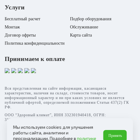
Бренд
FU
Услуги
Модель
USH-TTM720
Бесплатный расчет
Подбор оборудования
Вес нетто
Монтаж
Обслуживание
Объем резервуара для воды
Серия
TEN
Договор офреты
Карта сайта
Политика конфиденциальности
Принимаем к оплате
Вся представленная на сайте информация, касающаяся
характеристик, наличия на складе, стоимости товаров, носит
информационный характер и ни при каких условиях не является
публичной офертой, определяемой положениями Статьи 437(2) ГК
РФ.
ООО “Здоровый климат”, ИНН 332301940418, ОГРН:
315332700003069
Мы используем cookies для улучшения
работы сайта, аналитики и
Принять
персонализации. Подробнее в
политике