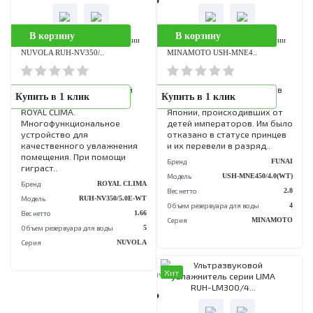
Увлажнитель воздуха VOLPE
Ультразвуковой
Купить в 1 клик
Купить в 1 клик
от ROYAL CLIMA создаст
увлажнитель воздуха
комфортный микроклимат в
SANREMO Alto от ROYAL
вашем доме. Комфортное
CLIMA обладает
управление прибором
оптимальными параметра
благодаря Wi-Fi,
производительности и
приложение Smart..
только необходимыми
функциями в ..
Бренд
ROYAL CLIMA
Бренд
ROYAL CL
Модель
RUH-VP270/6.5E-WT
Модель
RUH-SA300/4.0M
Вес нетто
2.05
Вес нетто
Объем резервуара для воды
6.5
Объем резервуара для воды
Серия
VOLPE
Серия
SANREMO A
Хит
Хит
аличии
В наличии
8 990 Р