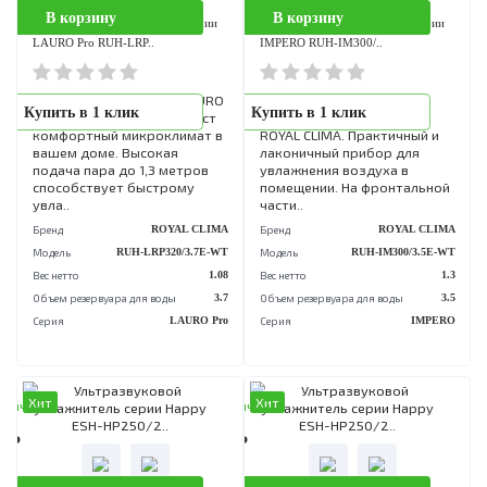
В корзину
Ультразвуковой увлажнитель сери
LIMA RUH-LM300/4...
Увлажнительт воздуха LIM
Купить в 1 клик
предназначен для
повышения уровня
влажности воздуха и
поддержания комфортног
микроклимата в бытовом
помещении. Продуманн..
Бренд
ROYAL CL
Модель
RUH-LM300/4.0M
Вес нетто
Объем резервуара для воды
Серия
L
Хит
Хит
аличии
В наличии